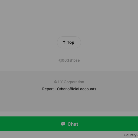
Top
@003shbae
© LY Corporation
Report
Other official accounts
Chat
Country 