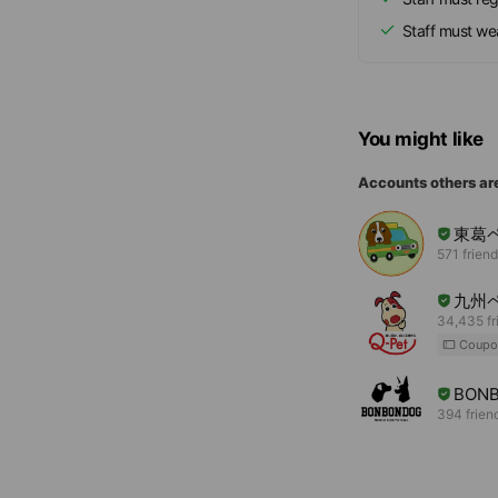
Staff must we
You might like
Accounts others ar
東葛
571 frien
九州
34,435 fr
Coupo
BON
394 frien