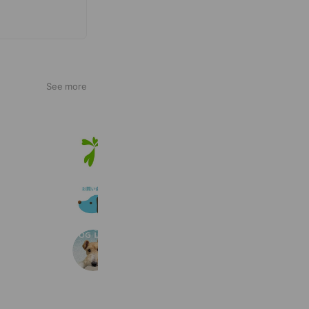
See more
アニコム
830,053 friends
Coupons
Reward card
Coo&RIKUお問い合せ用アカウント
222,070 friends
DOG LEAP
217 friends