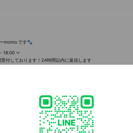
ください🙏🏽✨
momo.です🐾
- 18:00
4時間受付しております！24時間以内に返信します
5,000
 Call
o27.wixsite.com/8oji
1 other items
ed