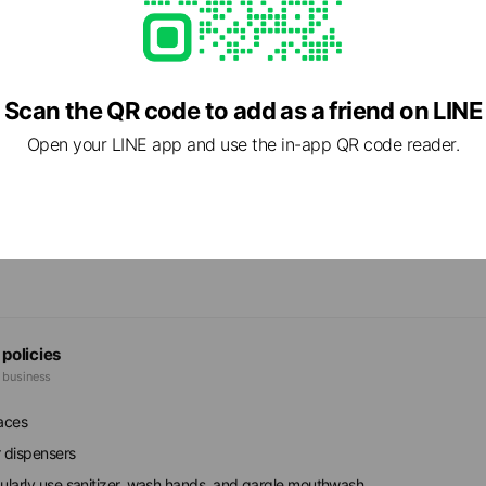
Scan the QR code to add as a friend on LINE
Open your LINE app and use the in-app QR code reader.
1 東京都 八王子市 川口町1960-5
lth & safety measures
 policies
e business
faces
r dispensers
gularly use sanitizer, wash hands, and gargle mouthwash