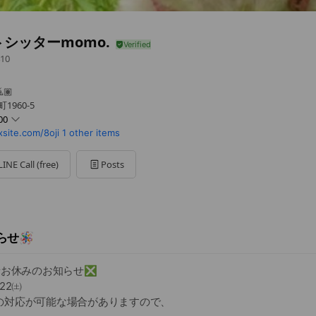
シッターmomo.
10
🏽
1960-5
00
site.com/8oji
1 other items
LINE Call (free)
Posts
しております！24時間以内に返信します
らせ🪅
表者お休みのお知らせ❎
/22㈯
の対応が可能な場合がありますので、