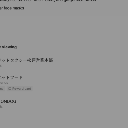
ar face masks
e viewing
ペットタクシー松戸営業本部
ds
ペットフード
iends
ns
Reward card
BONDOG
ds