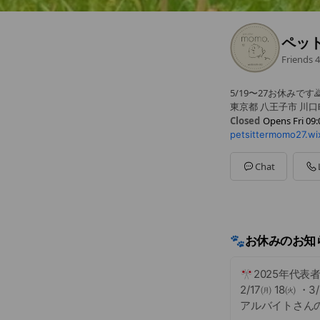
ペット
Friends
4
5/19〜27お休みです🙇
東京都 八王子市 川口町
Closed
Opens Fri 09:
petsittermomo27.wix
Sun
09:00 - 18:00
Mon
09:00 - 18:00
Tue
09:00 - 18:00
Chat
Wed
09:00 - 18:00
Thu
09:00 - 18:00
Fri
09:00 - 18:00
Sat
09:00 - 18:00
LINEは24時間受付
🐾お休みのお知
🎌2025年代
2/17㈪ 18㈫ ・3
アルバイトさん