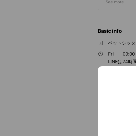
一度お問い合わせ
...
See more
Basic info
ペットシッター
Fri
09:00 
LINEは2
￥4,001 ~ ￥
Free call
LINE
petsittermom
Cash accept