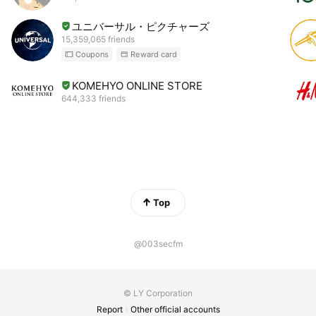
ユニバーサル・ピクチャーズ
15,359,065 friends
Coupons
Reward card
KOMEHYO ONLINE STORE
644,333 friends
Top
@003secfm
© LY Corporation
Report
Other official accounts