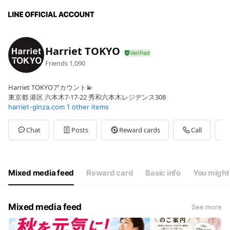
Harriet TOKYO
Friends
1,090
Harriet TOKYOアカウント💫
東京都 港区 六本木7-17-22 秀和六本木レジデンス308
harriet-ginza.com
1 other items
Chat
Posts
Reward cards
Call
Mixed media feed
Reward card
Basic info
You might 
Mixed media feed
See more