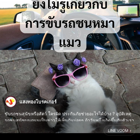
แสงทองโบรคเกอร์
ขับรถชนสุนัขหรือสัตว์ ใครผิด ประกันภัยช่วยอะไรได้บ้าง ? อุบัติเหตุ
รถชนสุนัขบนถนนเป็นข่าวให้เห็นกันบ่อยๆ ถ้าวันหนึ่งเกิดขึ้นกับตัวเรา
เอง จะตั้งสติคิดอย่างไร ใครเป็นคู่กรณี ใครเป็นฝ่ายผิด ประกันภัยช่วย
LINE VOOM
อ...