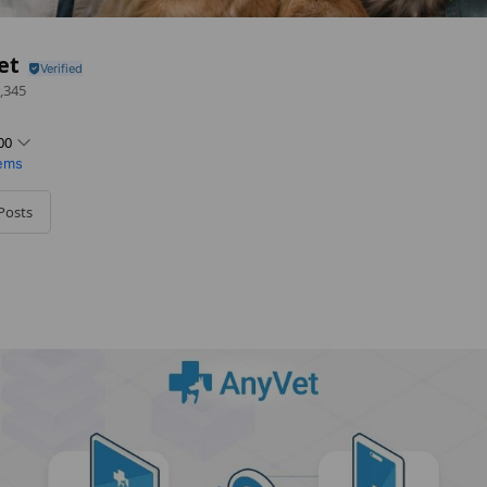
et
,345
00
tems
Posts