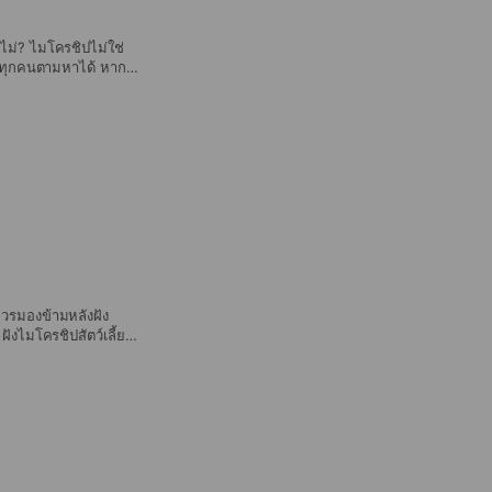
อไม่? ไมโครชิปไม่ใช่
งที่ทุกคนตามหาได้ หาก
บข้อมูลสัตว์เลี้ยงและ
รับการเดินทางต่าง
านคร (เริ่มบังคับใช้
หา AnyVet Partner ใกล้
ียมข้อมูลเพื่อการลง
ุด! ฝังไมโครชิปแล้วต้อง
อบหรืออัปเดตข้อมูล
พยาบาลสัตว์กว่า 800
ี้ เพื่อความปลอดภัยและ
่ควรมองข้ามหลังฝัง
างเดียวนั้น ไม่เพียง
นระบบฐานข้อมูลอย่าง
องสัตว์ ซึ่งบันทึกไว้
อมโยงกับข้อมูลในระบบ
นั้นการ ลง
ให้ไมโครชิปทำงานได้