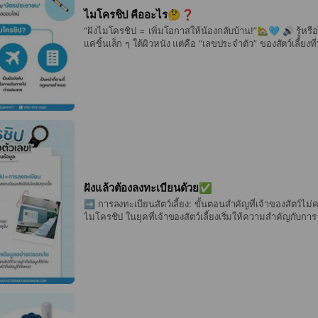
ไมโครชิป คืออะไร🤔❓
“ฝังไมโครชิป = เพิ่มโอกาสให้น้องกลับบ้าน!”🏡🩵 🔊 รู้หรื
แค่ชิ้นเล็ก ๆ ใต้ผิวหนัง แต่คือ “เลขประจำตัว” ของสัตว์เลี้ย
เกิดเหตุไม่คาดฝัน เพราะไมโครชิป… • ค้นหาเลขในระบบ ทรา
ช่วยตามหาเจ้าของได้ หากน้องเกิดการพลัดหลง • จำเป็นสำห
ประเทศ • เป็นหน้าที่ตามกฎหมายของผู้เลี้ยงสัตว์ในกรุงเทพมห
10 ม.ค. 2569) อยากฝังไมโครชิป เริ่มได้เลยง่าย ๆ: 1. ค้น
บ้านได้ที่ anyvetmicrochip.com 2. เข้ารับบริการ พร้อมเตร
ทะเบียน 3. ดูแลน้องก่อน-หลังฝังชิปให้เรียบร้อย ที่สำคัญที่ส
ลงทะเบียนด้วย • ไม่ลงทะเบียน = เหมือนไม่เคยฝัง • ตรวจส
ได้ที่เว็บไซต์ AnyVet Microchip พร้อมให้บริการแล้วในโรง
แห่งทั่วประเทศ เริ่มต้นการฝังไมโครชิปสัตว์เลี้ยงได้แล้ววันน
รักเขาอย่างรับผิดชอบ🩵🐶🐱
ฝังแล้วต้องลงทะเบียนด้วย✅
➡️ การลงทะเบียนสัตว์เลี้ยง: ขั้นตอนสำคัญที่เจ้าของสัตว์ไม
ไมโครชิป ในยุคที่เจ้าของสัตว์เลี้ยงเริ่มให้ความสำคัญกับการ ฝังไมโครชิปสัตว์เลี้ยง
มากขึ้น หลายคนอาจยังไม่ทราบว่า "การฝังไมโครชิป" เพียงอย่
พอ หากไม่มีการดำเนินการ ลงทะเบียนข้อมูลสัตว์เลี้ยง ลงใ
ถูกต้อง ➡️ ไมโครชิปสัตว์เลี้ยง: เป็นเพียงหมายเลขที่ไร้ข้อมูล หากไม่ลงทะเบียน
ไมโครชิปคืออุปกรณ์อิเล็กทรอนิกส์ขนาดเล็กที่ฝังไว้ใต้ผิวหนังข
เพียง หมายเลขไมโครชิป 15 หลัก เท่านั้น หากไม่มีการเชื่
ฐานข้อมูล หมายเลขเหล่านี้ก็จะ ไม่สามารถระบุตัวตนของสัตว์ได้เลย ดัง
ทะเบียนไมโครชิปสัตว์เลี้ยง จึงเป็นสิ่งที่สำคัญที่สุดที่จะทำ