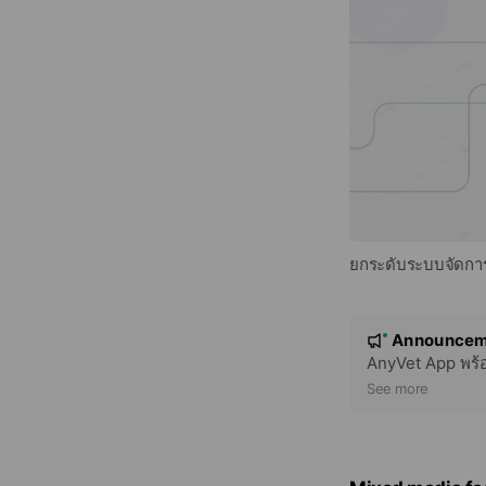
ยกระดับระบบจัดการข
N
Announcem
New
o
AnyVet App พร้อ
t
See more
i
c
e